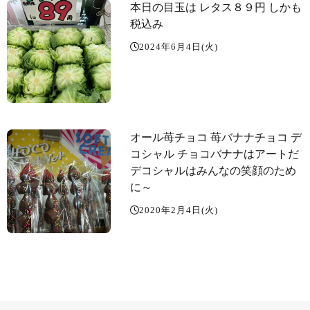
本日の目玉は レタス８９円 しかも
税込み️
2024年6月4日(火)
オール苺チョコ 苺バナナチョコ デ
コシャル️ チョコバナナはアートだ
デコシャル️はみんなの笑顔のため
に～️
2020年2月4日(火)