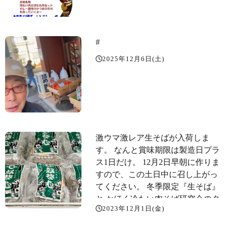
#
2025年12月6日(土)
激ウマ激レア生そばが入荷しま
す。 なんと賞味期限は製造日プラ
ス1日だけ。 12月2日早朝に作りま
すので、この土日中に召し上がっ
てください。 冬季限定『生そば』
と かほく冷たい肉そば研究会のタ
2023年12月1日(金)
レ肉セットと組み合わせれば最強
のコンビです。 間違いなく肉そば