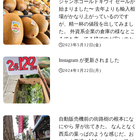
ジャンボゴールドキウイ セールが
始まりました〜️ 去年よりも輸入相
場がかなり上がっているのです
が、精一杯の値段を出してみまし
た。 外資系企業の倉庫の様なとこ
ろでも売ってる様ですが安いのか
2023年5月12日(金)
なあ〜️ あく抜きわらびや庄内産の
ゆで孟宗もあるよ〜
Instagram が更新されました
2024年1月22日(月)
自動販売機前の街路樹の根本にな
にやら 芽が出てきた。 なんとなく
西瓜の葉っぱのような感じだ。お