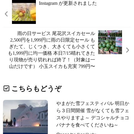
Instagram が更新されました
雨の日サービス️ 尾花沢スイカセール️
2,500円を1,999円に雨の日限定セール も
ぎたて、じくつき、大きくても小さくて
も1,999円に均一価格️ 本日7/15晴れてきた
り現物が売り切れれば終了！（対象は一
山だけです） 小玉スイカも充実 799円〜️
こちらもどうぞ
やまがた雪フェスティバル 明日か
ら３日間開催 雪がなくても雪フェ
スやりますよ～ デコシャル️チョコ
バナナを食べてくださいね～️