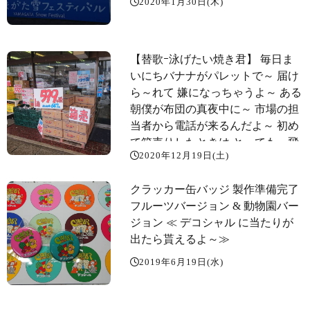
2020年1月30日(木)
【替歌ｰ泳げたい焼き君】 毎日ま
いにちバナナがパレットで～ 届け
ら～れて 嫌になっちゃうよ～ ある
朝僕が布団の真夜中に～ 市場の担
当者から電話が来るんだよ～ 初め
て箱売りしたときは とっても 飛
2020年12月19日(土)
ぶよに売れたけど 半月続けりゃ飽
和状態 一度買ったら当分食べきれ
クラッカー缶バッジ 製作準備完了
ない 需要と供給バラバラで 商社は
フルーツバージョン️ & 動物園バー
何を考えているんだよ~
ジョン️ ≪ デコシャル に当たりが
出たら貰えるよ～️≫
2019年6月19日(水)