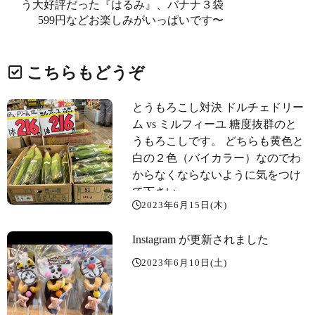
う大好評だった『はるみ』、バナナ３袋
599円などお楽しみがいっぱいです〜️
こちらもどうぞ
とうもろこし対決 ドルチェドリー
ム vs ミルフィーユ 糖度抜群のと
うもろこしです。 どちらも黄色と
白の２色（バイカラー）なのでわ
からなくならないように気をつけ
て下さい。
2023年6月15日(木)
Instagram が更新されました
2023年6月10日(土)