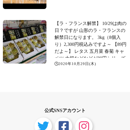
【ラ・フランス解禁️】 10/29は肉の
日？ですが 山形のラ・フランスの
解禁日になります。 3kg（8個入
り）2,300円税込みですよ～ 【89円
だよ～️】 レタス 五月菜 春菊 キャ
ベツ 大根などなどが89円シリーズ️
2020年10月29日(木)
公式SNSアカウント